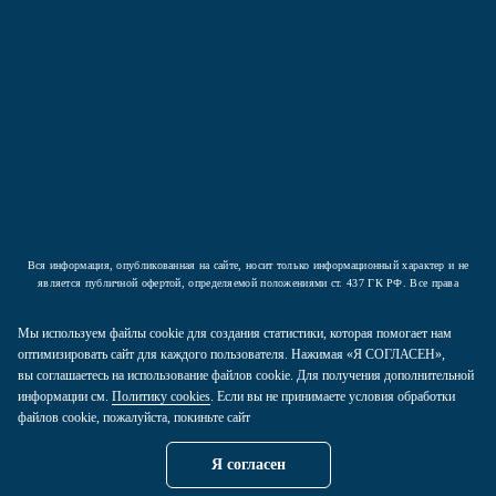
Подписаться
Нажав на кнопку вы соглашаетесь с условиями
Политики конфиденциальности
Вся информация, опубликованная на сайте, носит только информационный характер и не
является публичной офертой, определяемой положениями ст. 437 ГК РФ. Все права
защищены.
Мы используем файлы cookie для создания статистики, которая помогает нам
2026 © ООО «Компания Аркада». Все права защищены.
оптимизировать сайт для каждого пользователя. Нажимая «Я СОГЛАСЕН»,
вы соглашаетесь на использование файлов cookie. Для получения дополнительной
Политика конфиденциальности
информации см.
Политику cookies
. Если вы не принимаете условия обработки
Карта сайта
файлов cookie, пожалуйста, покиньте сайт
Пользовательское соглашение
Я согласен
Политика Cookies