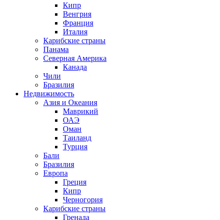
Кипр
Венгрия
Франция
Италия
Карибские страны
Панама
Северная Америка
Канада
Чили
Бразилия
Недвижимость
Азия и Океания
Маврикий
ОАЭ
Оман
Таиланд
Турция
Бали
Бразилия
Европа
Греция
Кипр
Черногория
Карибские страны
Гренада