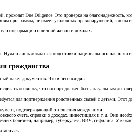
й, проходят Due Diligence. Это проверка на благонадежность, к
ловиям программы, не имеет уголовных правонарушений, а деньг
рную информацию о личной жизни и доходах.
п. Нужно лишь дождаться подготовки национального паспорта и 
ия гражданства
ый пакет документов. Что в него входят:
т сделать оговорку, что паспорт должен быть актуальным до за
ребуется для подтверждения родственных связей с детьми. Этот 
документ, подтверждающий отношения между ними.
вского счета, справки о доходах, инвестициях и т. д. Они нео
езных болезней, например, туберкулеза, ВИЧ, сифилиса. У каждо
отариуса.