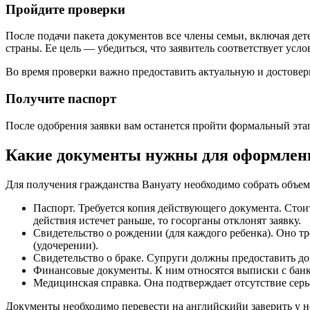
Пройдите проверки
После подачи пакета документов все члены семьи, включая дете
страны. Ее цель — убедиться, что заявитель соответствует ус
Во время проверки важно предоставить актуальную и достове
Получите паспорт
После одобрения заявки вам останется пройти формальный эта
Какие документы нужны для оформлен
Для получения гражданства Вануату необходимо собрать объемн
Паспорт. Требуется копия действующего документа. Стои
действия истечет раньше, то госорганы отклонят заявку.
Свидетельство о рождении (для каждого ребенка). Оно т
(удочерении).
Свидетельство о браке. Супруги должны предоставить 
Финансовые документы. К ним относятся выписки с банко
Медицинская справка. Она подтверждает отсутствие серь
Документы необходимо перевести на английскийи заверить у н