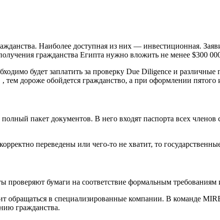
ажданства. Наиболее доступная из них — инвестиционная. Заяви
я получения гражданства Египта нужно вложить не менее $300 0
ходимо будет заплатить за проверку Due Diligence и различные 
й, , тем дороже обойдется гражданство, а при оформлении пятог
полный пакет документов. В него входят паспорта всех членов се
корректно переведены или чего-то не хватит, то государственны
ты проверяют бумаги на соответствие формальным требованиям 
стоит обращаться в специализированные компании. В команде M
ению гражданства.