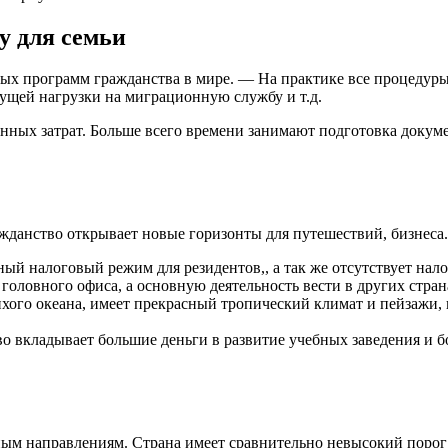
у для семьи
х программ гражданства в мире. — На практике все процедуры з
ущей нагрузки на миграционную службу и т.д.
ных затрат. Больше всего времени занимают подготовка докумен
ражданство открывает новые горизонты для путешествий, бизнес
ый налоговый режим для резидентов,, а так же отсутствует нало
оловного офиса, а основную деятельность вести в других стран
хого океана, имеет прекрасный тропический климат и пейзажи, 
во вкладывает большие деньги в развитие учебных заведения и 
ым направлениям. Страна имеет сравнительно невысокий порог