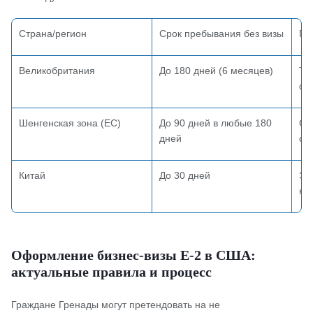
Страна/регион
Срок пребывания без визы
Пр
Великобритания
До 180 дней (6 месяцев)
Тр
фе
Шенгенская зона (ЕС)
До 90 дней в любые 180
Ож
дней
си
Китай
До 30 дней
Эл
не
Оформление бизнес-визы E-2 в США:
актуальные правила и процесс
Граждане Гренады могут претендовать на не