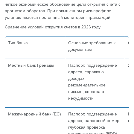
четкое экономическое обоснование цели открытия счета с
прогнозом оборотов. При повышенном риск-профиле
устанавливается постоянный мониторинг транзакций.
Сравнение условий открытия счетов в 2026 году
Тип банка
Основные требования к
Ср
документам
Местный банк Гренады
Паспорт, подтверждение
2 
адреса, справка о
доходах,
рекомендательное
письмо, справка о
несудимости
Международный банк (ЕС)
Паспорт, подтверждение
Ин
адреса, налоговый номер,
от
глубокая проверка
источника средств (EDD),