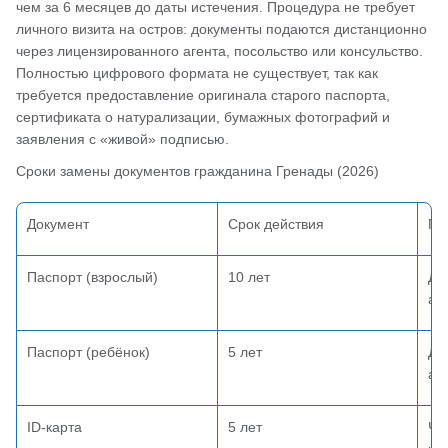
чем за 6 месяцев до даты истечения. Процедура не требует
личного визита на остров: документы подаются дистанционно
через лицензированного агента, посольство или консульство.
Полностью цифрового формата не существует, так как
требуется предоставление оригинала старого паспорта,
сертификата о натурализации, бумажных фотографий и
заявления с «живой» подписью.
Сроки замены документов гражданина Гренады (2026)
Документ
Срок действия
Пр
Паспорт (взрослый)
10 лет
Ди
аг
Паспорт (ребёнок)
5 лет
Ди
аг
ID-карта
5 лет
Че