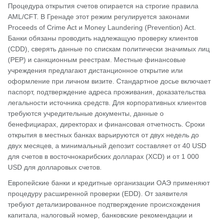
Процедура открытия счетов опирается на строгие правила
AML/CFT. В Гренаде этот режим регулируется законами
Proceeds of Crime Act и Money Laundering (Prevention) Act.
Банки обязаны проводить надлежащую проверку клиентов
(CDD), сверять данные по спискам политически значимых лиц
(PEP) и санкционным реестрам. Местные финансовые
учреждения предлагают дистанционное открытие или
оформление при личном визите. Стандартное досье включает
паспорт, подтверждение адреса проживания, доказательства
легальности источника средств. Для корпоративных клиентов
требуются учредительные документы, данные о
бенефициарах, директорах и финансовая отчетность. Сроки
открытия в местных банках варьируются от двух недель до
двух месяцев, а минимальный депозит составляет от 40 USD
для счетов в восточнокарибских долларах (XCD) и от 1 000
USD для долларовых счетов.
Европейские банки и кредитные организации ОАЭ применяют
процедуру расширенной проверки (EDD). От заявителя
требуют детализированное подтверждение происхождения
капитала, налоговый номер, банковские рекомендации и