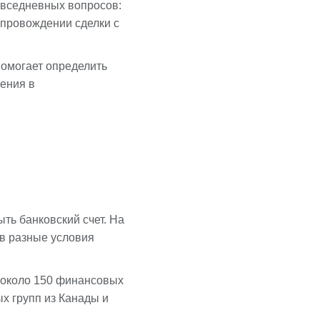
овседневных вопросов:
опровождении сделки с
омогает определить
ения в
ть банковский счет. На
ов разные условия
 около 150 финансовых
х групп из Канады и