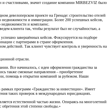
ыми и счастливыми, значит создание компании MIRBEZVIZ было
ном девелоперском проекте на Гренаде: строительство отелей
о недвижимости и иммиграции. Более 200 успешных кейсов,
о недвижимости и комплаенс.
едем клиента так, чтобы результат был не случайностью, а
0 успешно завершённых кейсов. Фокусируется на подборе
инации с партнерами в стране оформления.
ом действий. Так клиент чувствует контроль и уверенность на
ационной отрасли.
нии. Все начиналось, с идеи оформления гражданства за
лись также смежные направления – приобретение
ции, помощь в открытии компаний за рубежом. Наши
в рамках программ «Гражданство за инвестиции». Имеет
дения таких проверок в международных юрисдикциях.
вляется естественной частью жизни. Опираясь на многолетний
 обретения этой степени свободы.»