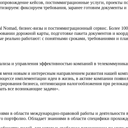
ь, сопровождение кейсов, постиммиграционные услуги, проекты п
изируем: фиксируем требования, заранее готовим документы и в
al Nomad, бизнес-визы и постиммиграционный сервис. Более 10
овании дорожной карты, подготовке пакета документов и коорд
ые реально работают: с понятными сроками, требованиями и план
анализа и управления эффективностью компаний в телекоммуник
я меня новым и интересным направлением развития нашей компа
процессе имплементации идеи в жизнь, в активе компании появи
турирования бизнеса, оптимизация налогообложения при релока
ать все возникающие задачи».
иями в области международно-правовой работы и деятельности 
го портфолио. Обладает знаниями в области специфики прохож