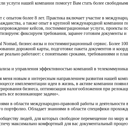
 если услуги нашей компании помогут Вам стать более свободн
с опытом более 8 лет. Практика включает участие в международ
ражданства, а также опыт в крупной международной компании п
ь, сопровождение кейсов, постиммиграционные услуги, проекты п
изируем: фиксируем требования, заранее готовим документы и в
al Nomad, бизнес-визы и постиммиграционный сервис. Более 10
овании дорожной карты, подготовке пакета документов и коорд
ые реально работают: с понятными сроками, требованиями и план
анализа и управления эффективностью компаний в телекоммуник
я меня новым и интересным направлением развития нашей компа
процессе имплементации идеи в жизнь, в активе компании появи
турирования бизнеса, оптимизация налогообложения при релока
ать все возникающие задачи».
иями в области международно-правовой работы и деятельности 
го портфолио. Обладает знаниями в области специфики прохож
обществу людей, для которых свободное перемещение по миру я
спечу максимально комфортный для вас документальный процесс