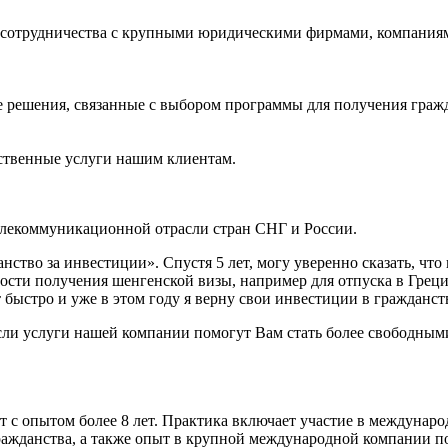
 сотрудничества с крупными юридическими фирмами, компаниям
ые решения, связанные с выбором программы для получения гр
ественные услуги нашим клиентам.
елекоммуникационной отрасли стран СНГ и России.
нство за инвестиции». Спустя 5 лет, могу уверенно сказать, чт
сти получения шенгенской визы, например для отпуска в Греции,
ыстро и уже в этом году я верну свои инвестиции в гражданств
 если услуги нашей компании помогут Вам стать более свободн
с опытом более 8 лет. Практика включает участие в международ
ражданства, а также опыт в крупной международной компании п