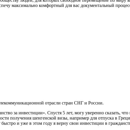
обществу людей, для которых свободное перемещение по миру я
спечу максимально комфортный для вас документальный процесс
елекоммуникационной отрасли стран СНГ и России.
нство за инвестиции». Спустя 5 лет, могу уверенно сказать, чт
сти получения шенгенской визы, например для отпуска в Греции,
ыстро и уже в этом году я верну свои инвестиции в гражданств