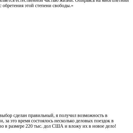
вляется естественной частью жизни. Опираясь на многолетний
 обретения этой степени свободы.»
о выбор сделан правильный, я получил возможность в
 за это время состоялось несколько деловых поездок в
о в размере 220 тыс. дол США и вложу их в новое дело!