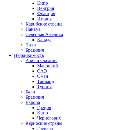
Кипр
Венгрия
Франция
Италия
Карибские страны
Панама
Северная Америка
Канада
Чили
Бразилия
Недвижимость
Азия и Океания
Маврикий
ОАЭ
Оман
Таиланд
Турция
Бали
Бразилия
Европа
Греция
Кипр
Черногория
Карибские страны
Гренада