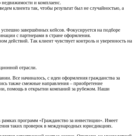
о недвижимости и комплаенс.
едем клиента так, чтобы результат был не случайностью, а
0 успешно завершённых кейсов. Фокусируется на подборе
инации с партнерами в стране оформления.
ом действий. Так клиент чувствует контроль и уверенность на
ационной отрасли.
нии. Все начиналось, с идеи оформления гражданства за
лись также смежные направления – приобретение
ции, помощь в открытии компаний за рубежом. Наши
в рамках программ «Гражданство за инвестиции». Имеет
дения таких проверок в международных юрисдикциях.