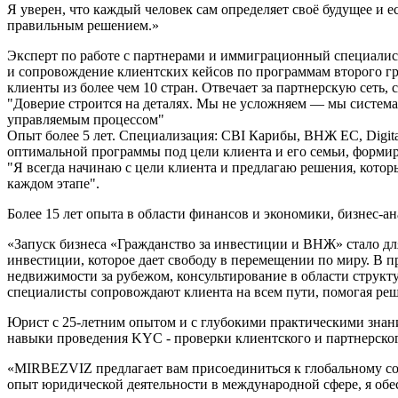
Я уверен, что каждый человек сам определяет своё будущее и
правильным решением.»
Эксперт по работе с партнерами и иммиграционный специалист 
и сопровождение клиентских кейсов по программам второго г
клиенты из более чем 10 стран. Отвечает за партнерскую сет
"Доверие строится на деталях. Мы не усложняем — мы системат
управляемым процессом"
Опыт более 5 лет. Специализация: CBI Карибы, ВНЖ ЕС, Digit
оптимальной программы под цели клиента и его семьи, формир
"Я всегда начинаю с цели клиента и предлагаю решения, котор
каждом этапе".
Более 15 лет опыта в области финансов и экономики, бизнес-
«Запуск бизнеса «Гражданство за инвестиции и ВНЖ» стало дл
инвестиции, которое дает свободу в перемещении по миру. В 
недвижимости за рубежом, консультирование в области струк
специалисты сопровождают клиента на всем пути, помогая реш
Юрист с 25-летним опытом и с глубокими практическими знан
навыки проведения KYC - проверки клиентского и партнерско
«MIRBEZVIZ предлагает вам присоединиться к глобальному со
опыт юридической деятельности в международной сфере, я обе