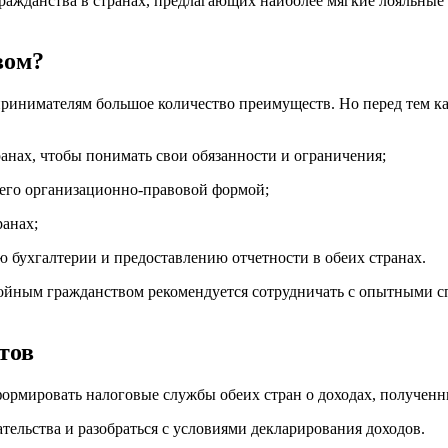
ражданства в странах, предлагающих наиболее мягкие лояльные
вом?
ринимателям большое количество преимуществ. Но перед тем ка
ранах, чтобы понимать свои обязанности и ограничения;
 его организационно-правовой формой;
ранах;
ю бухгалтерии и предоставлению отчетности в обеих странах.
йным гражданством рекомендуется сотрудничать с опытными с
тов
рмировать налоговые службы обеих стран о доходах, полученны
тельства и разобраться с условиями декларирования доходов.