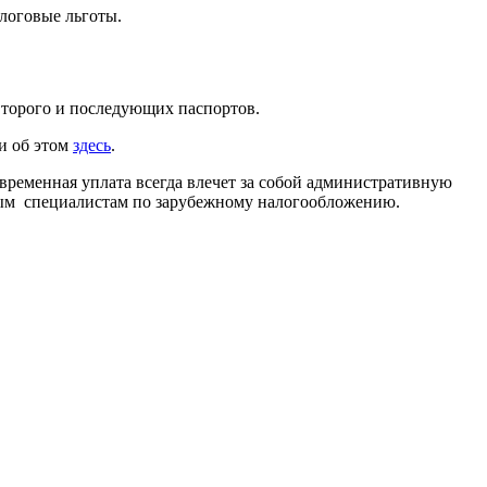
логовые льготы.
второго и последующих паспортов.
и об этом
здесь
.
евременная уплата всегда влечет за собой административную
нным специалистам по зарубежному налогообложению.