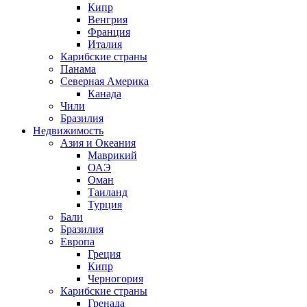
Кипр
Венгрия
Франция
Италия
Карибские страны
Панама
Северная Америка
Канада
Чили
Бразилия
Недвижимость
Азия и Океания
Маврикий
ОАЭ
Оман
Таиланд
Турция
Бали
Бразилия
Европа
Греция
Кипр
Черногория
Карибские страны
Гренада