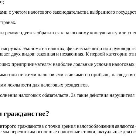
и;
ами с учетом налогового законодательства выбранного государст
странах.
и рекомендуется обратиться к налоговому консультанту или спе
агрузки. Экономя на налогах, физическое лицо или руководств
ает двух видов: законная и незаконная. К первой категории от
гающих предпринимателям наиболее лояльные условия налоговых
евыми или низкими налоговыми ставками на прибыль, наследство
амм лояльности для налоговых резидентов.
нения налоговых обязательств. За такие действия нарушителя 
м гражданстве?
торого гражданства с точки зрения налогообложения являются с
мы перечислим основные налоговые ставки, актуальные для ост