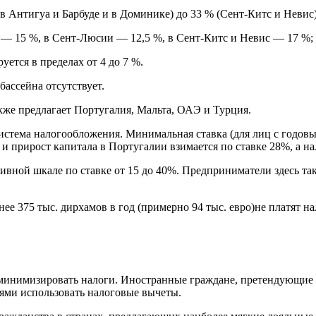
(в Антигуа и Барбуде и в Доминике) до 33 % (Сент-Китс и Невис)
 — 15 %, в Сент-Люсии — 12,5 %, в Сент-Китс и Невис — 17 %;
ется в пределах от 4 до 7 %.
бассейна отсутствует.
же предлагает Португалия, Мальта, ОАЭ и Турция.
истема налогообложения. Минимальная ставка (для лиц с годовы
и прирост капитала в Португалии взимается по ставке 28%, а н
ивной шкале по ставке от 15 до 40%. Предприниматели здесь т
е 375 тыс. дирхамов в год (примерно 94 тыс. евро)не платят на
минимизировать налоги. Иностранные граждане, претендующие н
ями использовать налоговые вычеты.