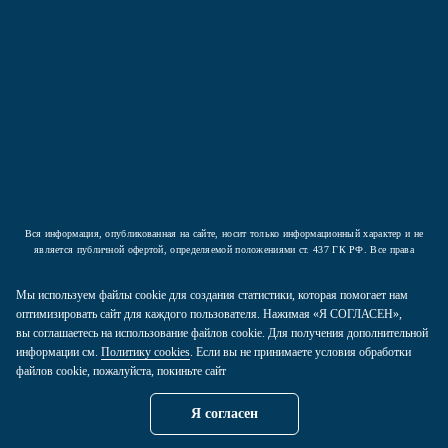
Подписаться
Нажав на кнопку вы соглашаетесь с условиями
Политики конфиденциальности
Вся информация, опубликованная на сайте, носит только информационный характер и не
является публичной офертой, определяемой положениями ст. 437 ГК РФ. Все права
защищены.
Мы используем файлы cookie для создания статистики, которая помогает нам
2026 © ООО «Компания Аркада». Все права защищены.
оптимизировать сайт для каждого пользователя. Нажимая «Я СОГЛАСЕН»,
вы соглашаетесь на использование файлов cookie. Для получения дополнительной
Политика конфиденциальности
информации см.
Политику cookies
. Если вы не принимаете условия обработки
Карта сайта
файлов cookie, пожалуйста, покиньте сайт
Пользовательское соглашение
Я согласен
Политика Cookies