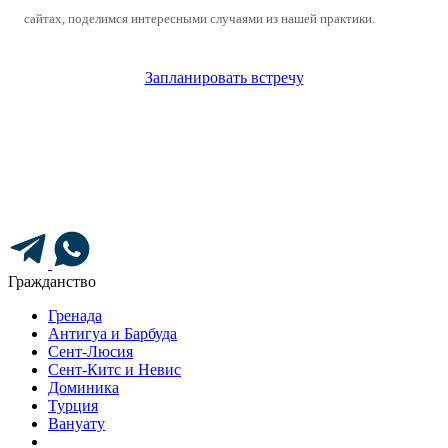
сайтах, поделимся интересными случаями из нашей практики.
Запланировать встречу
Гражданство
Гренада
Антигуа и Барбуда
Сент-Люсия
Сент-Китс и Невис
Доминика
Турция
Вануату