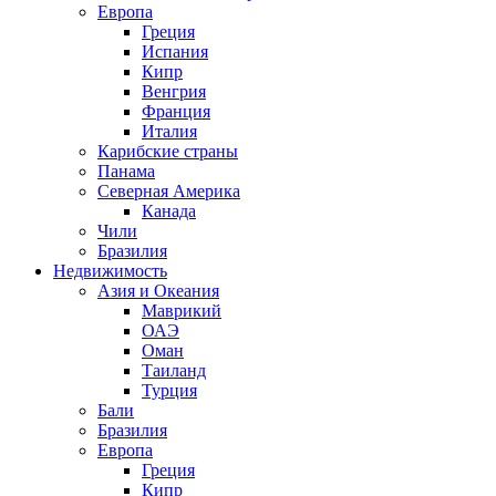
Европа
Греция
Испания
Кипр
Венгрия
Франция
Италия
Карибские страны
Панама
Северная Америка
Канада
Чили
Бразилия
Недвижимость
Азия и Океания
Маврикий
ОАЭ
Оман
Таиланд
Турция
Бали
Бразилия
Европа
Греция
Кипр