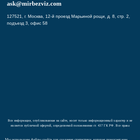
ask@mirbezviz.com
127521, г. Москва, 12-й проезд Марьиной рощи, д. 8, стр. 2,
подъезд 3, офис 58
Подписаться
Нажав на кнопку вы соглашаетесь с условиями
Политики конфиденциальности
Вся информация, опубликованная на сайте, носит только информационный характер и не
является публичной офертой, определяемой положениями ст. 437 ГК РФ. Все права
защищены.
Мы используем файлы cookie для создания статистики, которая помогает нам