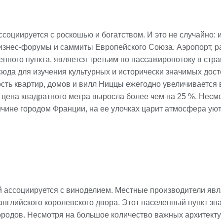
социируется с роскошью и богатством. И это не случайно: 
изнес-форумы и саммиты Европейского Союза. Аэропорт, 
енного пункта, является третьим по пассажиропотоку в стр
сюда для изучения культурных и исторически значимых дос
сть квартир, домов и вилл Ниццы ежегодно увеличивается 
а цена квадратного метра выросла более чем на 25 %. Несмо
чине городом Франции, на ее улочках царит атмосфера уют
й ассоциируется с виноделием. Местные производители яв
нглийского королевского двора. Этот населенный пункт зна
ородов. Несмотря на большое количество важных архитекту