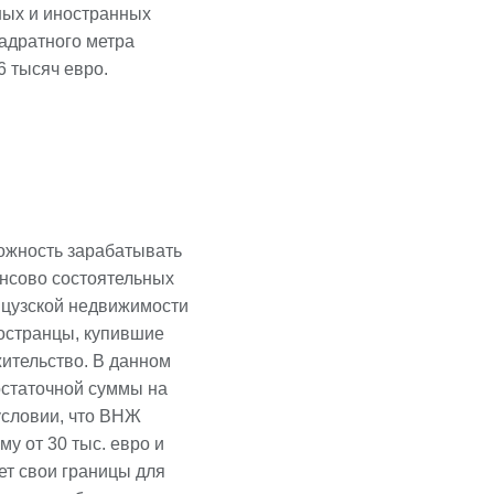
ных и иностранных
вадратного метра
6 тысяч евро.
ожность зарабатывать
ансово состоятельных
нцузской недвижимости
остранцы, купившие
жительство. В данном
остаточной суммы на
условии, что ВНЖ
у от 30 тыс. евро и
ет свои границы для