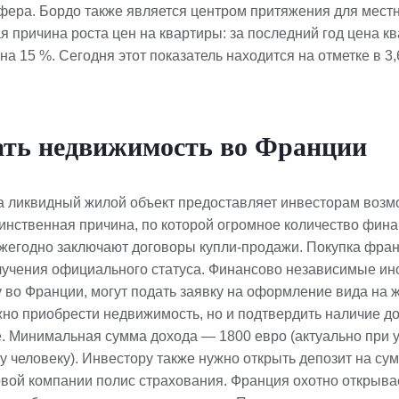
фера. Бордо также является центром притяжения для мест
ая причина роста цен на квартиры: за последний год цена к
на 15 %. Сегодня этот показатель находится на отметке в 3,
ать недвижимость во Франции
а ликвидный жилой объект предоставляет инвесторам возм
динственная причина, по которой огромное количество фин
жегодно заключают договоры купли-продажи. Покупка фра
лучения официального статуса. Финансово независимые ин
у во Франции, могут подать заявку на оформление вида на 
жно приобрести недвижимость, но и подтвердить наличие д
е. Минимальная сумма дохода — 1800 евро (актуально при 
 человеку). Инвестору также нужно открыть депозит на сумм
овой компании полис страхования. Франция охотно открыва