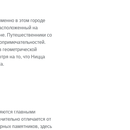
именно в этом городе
расположенный на
ане. Путешественники со
топримечательностей.
в геометрической
тря на то, что Ницца
а.
ляются главными
чительно отличается от
рных памятников, здесь