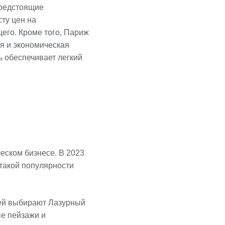
Предстоящие
ту цен на
щего. Кроме того, Париж
я и экономическая
ь обеспечивает легкий
еском бизнесе. В 2023
такой популярности
дей выбирают Лазурный
ые пейзажи и