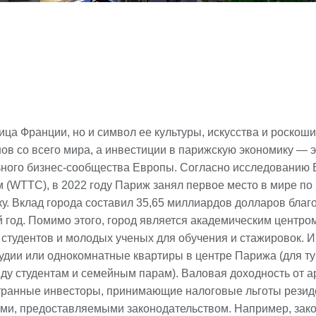
ица Франции, но и символ ее культуры, искусства и роскоши
в со всего мира, а инвестиции в парижскую экономику — э
ьного бизнес-сообщества Европы. Согласно исследованию 
 (WTTC), в 2022 году Париж занял первое место в мире по 
у. Вклад города составил 35,65 миллиардов долларов благ
й год. Помимо этого, город является академическим центр
 студентов и молодых ученых для обучения и стажировок.
удии или однокомнатные квартиры в центре Парижа (для ту
нду студентам и семейным парам). Валовая доходность от 
транные инвесторы, принимающие налоговые льготы резид
ами, предоставляемыми законодательством. Например, зак