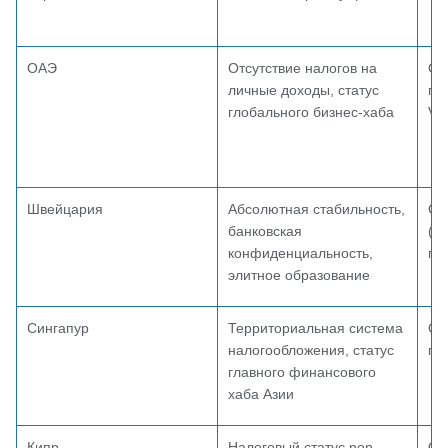
ОАЭ
Отсутствие налогов на
От
личные доходы, статус
го
глобального бизнес-хаба
Vis
Швейцария
Абсолютная стабильность,
От
банковская
(м
конфиденциальность,
па
элитное образование
Сингапур
Территориальная система
От
налогообложения, статус
пр
главного финансового
хаба Азии
Кипр
Налоговый статус non-
От