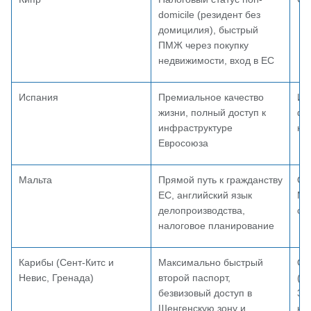
domicile (резидент без
домицилия), быстрый
ПМЖ через покупку
недвижимости, вход в ЕС
Испания
Премиальное качество
Ин
жизни, полный доступ к
фо
инфраструктуре
не
Евросоюза
Мальта
Прямой путь к гражданству
От
ЕС, английский язык
MP
делопроизводства,
ст
налоговое планирование
Карибы (Сент-Китс и
Максимально быстрый
От
Невис, Гренада)
второй паспорт,
(б
безвизовый доступ в
32
Шенгенскую зону и
не