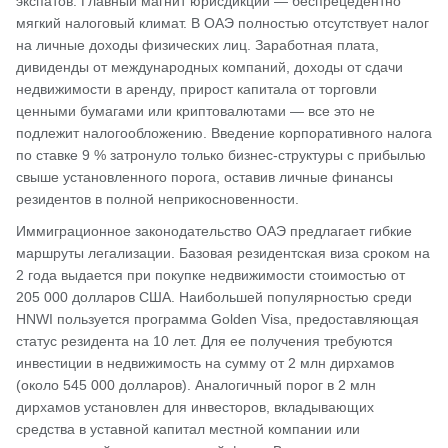
экспатов. Главный магнит юрисдикции — беспрецедентно
мягкий налоговый климат. В ОАЭ полностью отсутствует налог
на личные доходы физических лиц. Заработная плата,
дивиденды от международных компаний, доходы от сдачи
недвижимости в аренду, прирост капитала от торговли
ценными бумагами или криптовалютами — все это не
подлежит налогообложению. Введение корпоративного налога
по ставке 9 % затронуло только бизнес-структуры с прибылью
свыше установленного порога, оставив личные финансы
резидентов в полной неприкосновенности.
Иммиграционное законодательство ОАЭ предлагает гибкие
маршруты легализации. Базовая резидентская виза сроком на
2 года выдается при покупке недвижимости стоимостью от
205 000 долларов США. Наибольшей популярностью среди
HNWI пользуется программа Golden Visa, предоставляющая
статус резидента на 10 лет. Для ее получения требуются
инвестиции в недвижимость на сумму от 2 млн дирхамов
(около 545 000 долларов). Аналогичный порог в 2 млн
дирхамов установлен для инвесторов, вкладывающих
средства в уставной капитал местной компании или