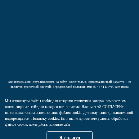
Подписаться
Нажав на кнопку вы соглашаетесь с условиями
Политики конфиденциальности
Вся информация, опубликованная на сайте, носит только информационный характер и не
является публичной офертой, определяемой положениями ст. 437 ГК РФ. Все права
защищены.
Мы используем файлы cookie для создания статистики, которая помогает нам
2026 © ООО «Компания Аркада». Все права защищены.
оптимизировать сайт для каждого пользователя. Нажимая «Я СОГЛАСЕН»,
вы соглашаетесь на использование файлов cookie. Для получения дополнительной
Политика конфиденциальности
информации см.
Политику cookies
. Если вы не принимаете условия обработки
Карта сайта
файлов cookie, пожалуйста, покиньте сайт
Пользовательское соглашение
Я согласен