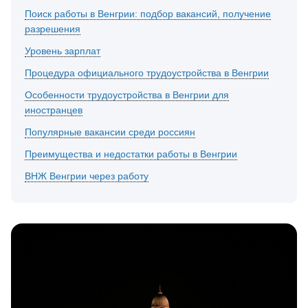
Поиск работы в Венгрии: подбор вакансий, получение
разрешения
Уровень зарплат
Процедура официального трудоустройства в Венгрии
Особенности трудоустройства в Венгрии для
иностранцев
Популярные вакансии среди россиян
Преимущества и недостатки работы в Венгрии
ВНЖ Венгрии через работу