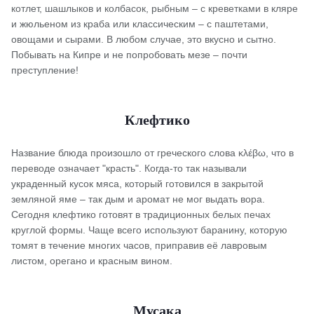
котлет, шашлыков и колбасок, рыбным – с креветками в кляре
и жюльеном из краба или классическим – с паштетами,
овощами и сырами. В любом случае, это вкусно и сытно.
Побывать на Кипре и не попробовать мезе – почти
преступление!
Клефтико
Название блюда произошло от греческого слова κλέβω, что в
переводе означает "красть". Когда-то так называли
украденный кусок мяса, который готовился в закрытой
земляной яме – так дым и аромат не мог выдать вора.
Сегодня клефтико готовят в традиционных белых печах
круглой формы. Чаще всего используют баранину, которую
томят в течение многих часов, приправив её лавровым
листом, орегано и красным вином.
Мусака