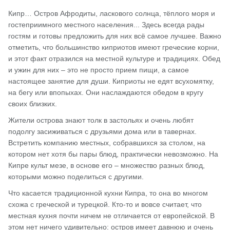
Кипр… Остров Афродиты, ласкового солнца, тёплого моря и
гостеприимного местного населения... Здесь всегда рады
гостям и готовы предложить для них всё самое лучшее. Важно
отметить, что большинство киприотов имеют греческие корни,
и этот факт отразился на местной культуре и традициях. Обед
и ужин для них – это не просто прием пищи, а самое
настоящее занятие для души. Киприоты не едят всухомятку,
на бегу или впопыхах. Они наслаждаются обедом в кругу
своих близких.
Жители острова знают толк в застольях и очень любят
подолгу засиживаться с друзьями дома или в тавернах.
Встретить компанию местных, собравшихся за столом, на
котором нет хотя бы пары блюд, практически невозможно. На
Кипре культ мезе, в основе его – множество разных блюд,
которыми можно поделиться с другими.
Что касается традиционной кухни Кипра, то она во многом
схожа с греческой и турецкой. Кто-то и вовсе считает, что
местная кухня почти ничем не отличается от европейской. В
этом нет ничего удивительно: остров имеет давнюю и очень