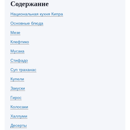
Содержание
Национальная кухня Кипра
Основные блюда
Мезе
Клефтико
Мусака
Стифадо
Суп траханас
Купели
Закуски
Гирос
Колосаки
Халлуми
Десерты