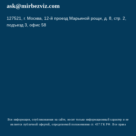
ask@mirbezviz.com
127521, г. Москва, 12-й проезд Марьиной рощи, д. 8, стр. 2,
подъезд 3, офис 58
Подписаться
Нажав на кнопку вы соглашаетесь с условиями
Политики конфиденциальности
Вся информация, опубликованная на сайте, носит только информационный характер и не
является публичной офертой, определяемой положениями ст. 437 ГК РФ. Все права
защищены.