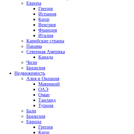
Европа
Греция
Испания
Кипр
Венгрия
Франция
Италия
Карибские страны
Панама
Северная Америка
Канада
Чили
Бразилия
Недвижимость
Азия и Океания
Маврикий
ОАЭ
Оман
Таиланд
Турция
Бали
Бразилия
Европа
Греция
Кипр