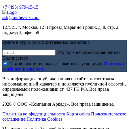
+7 (495) 979-15-15
ask@mirbezviz.com
127521, г. Москва, 12-й проезд Марьиной рощи, д. 8, стр. 2,
подъезд 3, офис 58
Будьте в курсе самых актуальных новостей!
Это поле необходимо заполнить
Подписаться
Нажав на кнопку вы соглашаетесь с условиями
Политики
конфиденциальности
Вся информация, опубликованная на сайте, носит только
информационный характер и не является публичной офертой,
определяемой положениями ст. 437 ГК РФ. Все права
защищены.
2026 © ООО «Компания Аркада». Все права защищены.
Политика конфиденциальности
Карта сайта
Пользовательское
соглашение
Политика Cookies
Мы используем файлы cookie для создания статистики,