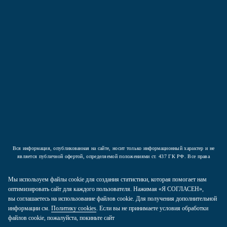
Подписаться
Нажав на кнопку вы соглашаетесь с условиями
Политики конфиденциальности
Вся информация, опубликованная на сайте, носит только информационный характер и не
является публичной офертой, определяемой положениями ст. 437 ГК РФ. Все права
защищены.
Мы используем файлы cookie для создания статистики, которая помогает нам
2026 © ООО «Компания Аркада». Все права защищены.
оптимизировать сайт для каждого пользователя. Нажимая «Я СОГЛАСЕН»,
вы соглашаетесь на использование файлов cookie. Для получения дополнительной
Политика конфиденциальности
информации см.
Политику cookies
. Если вы не принимаете условия обработки
Карта сайта
файлов cookie, пожалуйста, покиньте сайт