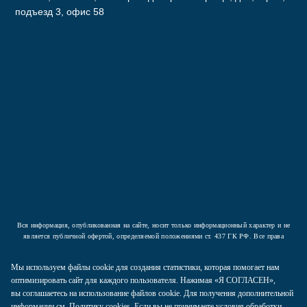
подъезд 3, офис 58
Подписаться
Нажав на кнопку вы соглашаетесь с условиями
Политики конфиденциальности
Вся информация, опубликованная на сайте, носит только информационный характер и не
является публичной офертой, определяемой положениями ст. 437 ГК РФ. Все права
защищены.
Мы используем файлы cookie для создания статистики, которая помогает нам
2026 © ООО «Компания Аркада». Все права защищены.
оптимизировать сайт для каждого пользователя. Нажимая «Я СОГЛАСЕН»,
вы соглашаетесь на использование файлов cookie. Для получения дополнительной
Политика конфиденциальности
информации см.
Политику cookies
. Если вы не принимаете условия обработки