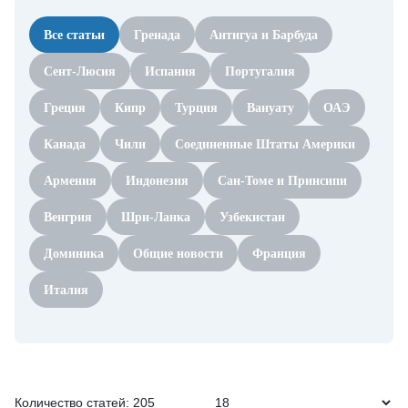
Все статьи
Гренада
Антигуа и Барбуда
Сент-Люсия
Испания
Португалия
Греция
Кипр
Турция
Вануату
ОАЭ
Канада
Чили
Соединенные Штаты Америки
Армения
Индонезия
Сан-Томе и Принсипи
Венгрия
Шри-Ланка
Узбекистан
Доминика
Общие новости
Франция
Италия
Количество статей: 205