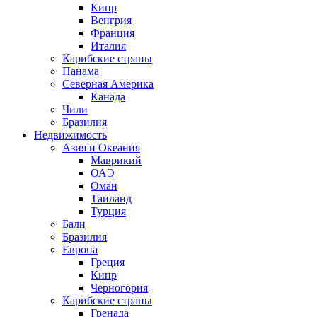
Кипр
Венгрия
Франция
Италия
Карибские страны
Панама
Северная Америка
Канада
Чили
Бразилия
Недвижимость
Азия и Океания
Маврикий
ОАЭ
Оман
Таиланд
Турция
Бали
Бразилия
Европа
Греция
Кипр
Черногория
Карибские страны
Гренада