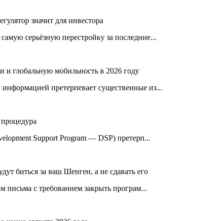
егулятор значит для инвестора
амую серьёзную перестройку за последние...
и и глобальную мобильность в 2026 году
информацией претерпевает существенные из...
 процедура
lopment Support Program — DSP) претерп...
дут биться за ваш Шенген, а не сдавать его
м письма с требованием закрыть програм...