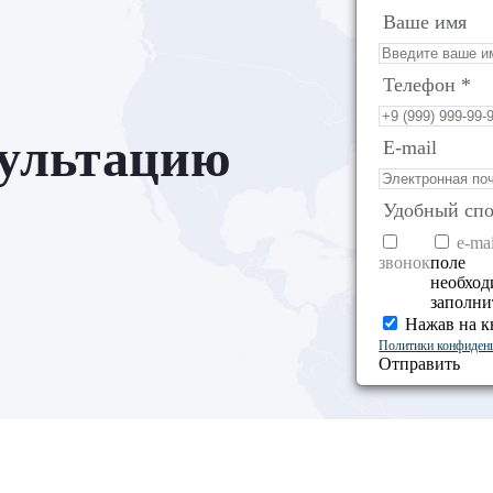
Ваше имя
Телефон *
сультацию
E-mail
Удобный спо
e-mai
звонок
поле
необхо
заполни
Нажав на к
Политики конфиден
Отправить