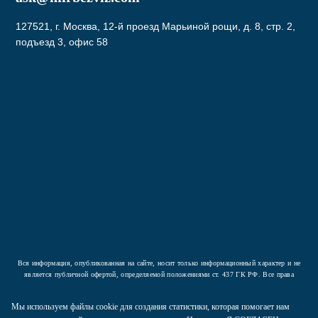
127521, г. Москва, 12-й проезд Марьиной рощи, д. 8, стр. 2,
подъезд 3, офис 58
Подписаться
Нажав на кнопку вы соглашаетесь с условиями
Политики конфиденциальности
Вся информация, опубликованная на сайте, носит только информационный характер и не
является публичной офертой, определяемой положениями ст. 437 ГК РФ. Все права
защищены.
Мы используем файлы cookie для создания статистики, которая помогает нам
2026 © ООО «Компания Аркада». Все права защищены.