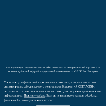
Подписаться
Нажав на кнопку вы соглашаетесь с условиями
Политики конфиденциальности
Вся информация, опубликованная на сайте, носит только информационный характер и не
является публичной офертой, определяемой положениями ст. 437 ГК РФ. Все права
защищены.
Мы используем файлы cookie для создания статистики, которая помогает нам
2026 © ООО «Компания Аркада». Все права защищены.
оптимизировать сайт для каждого пользователя. Нажимая «Я СОГЛАСЕН»,
вы соглашаетесь на использование файлов cookie. Для получения дополнительной
Политика конфиденциальности
информации см.
Политику cookies
. Если вы не принимаете условия обработки
Карта сайта
файлов cookie, пожалуйста, покиньте сайт
Пользовательское соглашение